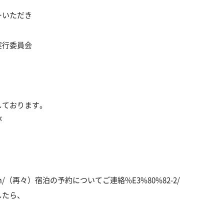
ーいただき
実行委員会
、
しております。
が
。
ils.com/（再々）宿泊の予約についてご連絡%E3%80%82-2/
したら、